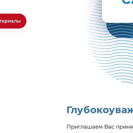
териалы
Глубокоува
Приглашаем Вас принят